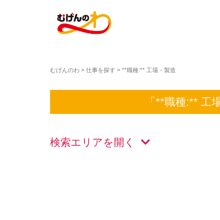
むげんのわ
>
仕事を探す
>
**職種:** 工場・製造
「**職種:**
検索エリアを